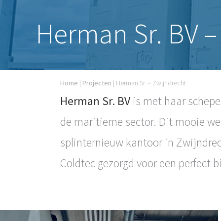
Herman Sr. BV –
Home
|
Projecten
|
Herman Sr. – Zwijndrecht
Herman Sr. BV
is met haar schepen
de maritieme sector. Dit mooie we
splinternieuw kantoor in Zwijndrec
Coldtec gezorgd voor een perfect 