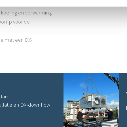
r koeling en verwarming
epomp voor de
ie met een DX-
rdam
allatie en DX-downflow