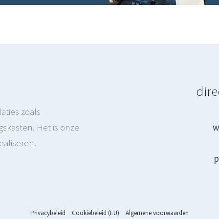
dire
aties zoals
skasten. Het is onze
w
ealiseren.
p
Privacybeleid
Cookiebeleid (EU)
Algemene voorwaarden