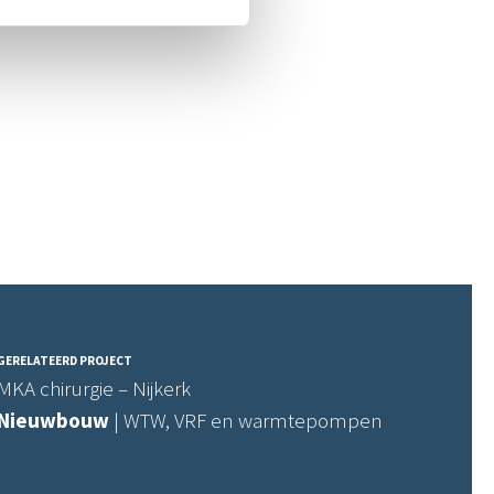
GERELATEERD PROJECT
MKA chirurgie – Nijkerk
Nieuwbouw
| WTW, VRF en warmtepompen