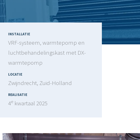
INSTALLATIE
VRF-systeem, warmtepomp en
luchtbehandelingskast met DX-
warmtepomp
LOCATIE
Zwijndrecht, Zuid-Holland
REALISATIE
e
4
kwartaal 2025