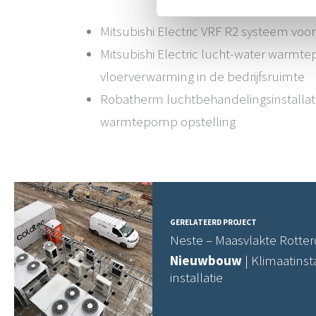
Mitsubishi Electric VRF R2 systeem voo
Mitsubishi Electric lucht-water warmt
vloerverwarming in de bedrijfsruimte
Robatherm luchtbehandelingsinstallat
warmtepomp opstelling
GERELATEERD PROJECT
Neste – Maasvlakte Rotte
Nieuwbouw
| Klimaatinst
installatie