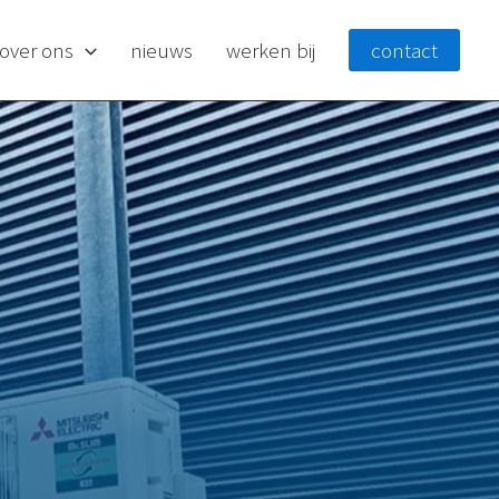
over ons
nieuws
werken bij
contact