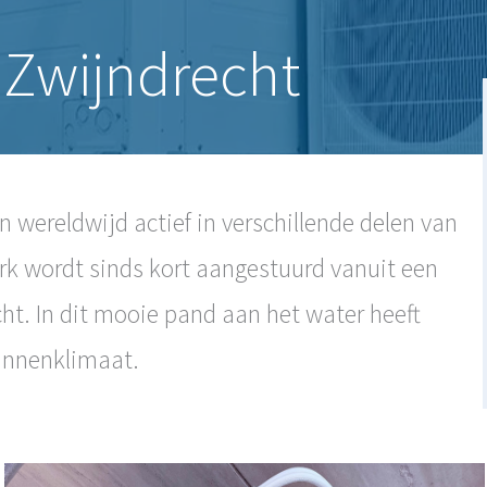
 Zwijndrecht
 wereldwijd actief in verschillende delen van
rk wordt sinds kort aangestuurd vanuit een
ht. In dit mooie pand aan het water heeft
binnenklimaat.