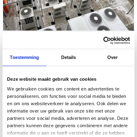
Geïnstalleerde systemen
Toestemming
Details
Over
De installatie omvat onder andere:
Twee Carrier koudwatermachines van elk 300 kW,
Deze website maakt gebruik van cookies
aangesloten op DX-batterijen in de
luchtbehandelingskasten
We gebruiken cookies om content en advertenties te
personaliseren, om functies voor social media te bieden
Een volledige DX downflow-installatie ten behoeve van de
en om ons websiteverkeer te analyseren. Ook delen we
MCC-ruimten
informatie over uw gebruik van onze site met onze
De complete luchtbehandelingsinstallatie inclusief
partners voor social media, adverteren en analyse. Deze
luchtbehandelingskasten en volledige kanalisatie
partners kunnen deze gegevens combineren met andere
Hoge kwaliteitseisen
informatie die u aan ze heeft verstrekt of die ze hebben