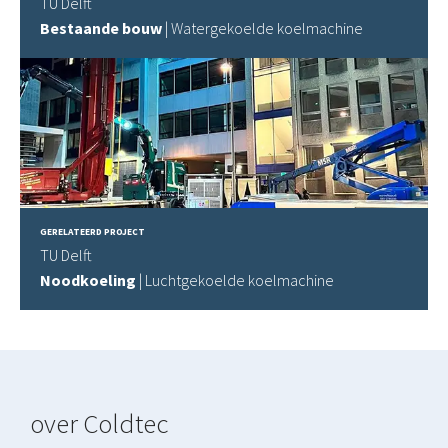
TU Delft
Bestaande bouw
| Watergekoelde koelmachine
GERELATEERD PROJECT
TU Delft
Noodkoeling
| Luchtgekoelde koelmachine
over Coldtec