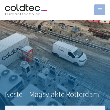
Ga
naar
de
inhoud
Neste – Maasvlakte Rotterdam